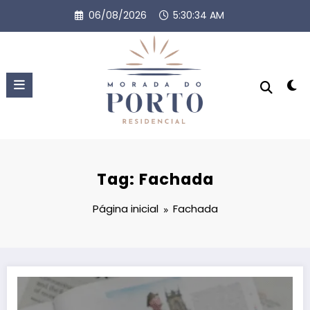
Pular
06/08/2026
5:30:34 AM
para
o
conteúdo
Tag: Fachada
Página inicial
Fachada