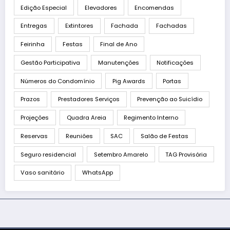
Edição Especial
Elevadores
Encomendas
Entregas
Extintores
Fachada
Fachadas
Feirinha
Festas
Final de Ano
Gestão Participativa
Manutenções
Notificações
Números do Condomínio
Pig Awards
Portas
Prazos
Prestadores Serviços
Prevenção ao Suicídio
Projeções
Quadra Areia
Regimento Interno
Reservas
Reuniões
SAC
Salão de Festas
Seguro residencial
Setembro Amarelo
TAG Provisória
Vaso sanitário
WhatsApp